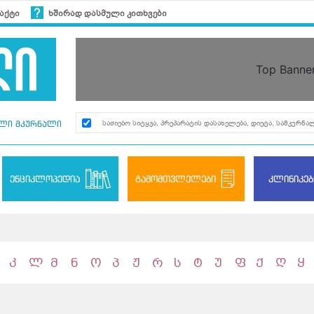
აქტი
ხშირად დასმული კითხვები
Top Banne
ლი მკურნალი
ენციკლოპედია
გამომთვლელები
კლინიკებ
კ
ლ
მ
ნ
ო
პ
ჟ
რ
ს
ტ
უ
ფ
ქ
ღ
ყ