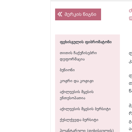
მერკის წიგნი
ფეხისგულის ფიბრომატოზი
ფ
თითის ჩაქუჩისებრი
დეფორმაცია
კ
ბუნიონი
ფ
კოჟრი და კოჟიჟი
თ
წ
აქილევსის მყესის
ენთესოპათია
მ
აქილევსის მყესის ბურსიტი
რ
გ
ქუსლქვედა ბურსიტი
ა
პლანტარული (ფეხისგულის)