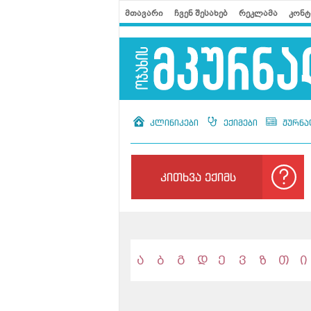
მთავარი
ჩვენ შესახებ
რეკლამა
კონტ
კლინიკები
ექიმები
ჟურნა
კითხვა ექიმს
ა
ბ
გ
დ
ე
ვ
ზ
თ
ი