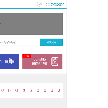
პროფილი
+
15
r
მერკის
ი
ცნობარი
შ
ჩ
ც
ძ
წ
ჭ
ხ
ჯ
ჰ