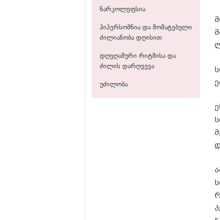
ნარკოლეფსია
მ
ჰიპერსომნია და მომატებული
მ
ძილიანობა დღისით
ლ
დღეღამური რიტმისა და
ძილის დარღვევა
ს
ე
უძილობა
ე
ს
მ
დ
ა
ს
რ
პ