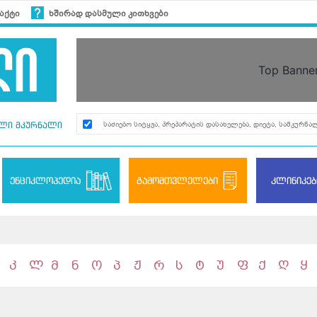
აქტი
ხშირად დასმული კითხვები
Top Banne
ლი მკურნალი
ენციკლოპედია
გამომთვლელები
კლინიკებ
კ
ლ
მ
ნ
ო
პ
ჟ
რ
ს
ტ
უ
ფ
ქ
ღ
ყ