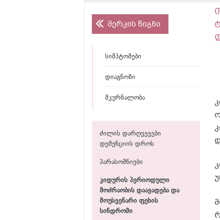
თ
მერკის წიგნი
სიმპტომები
დიაგნოზი
მკურნალობა
კ
ო
კ
ძილის დარღვევები
დ
დემენციის დროს
პარასომნიები
კ
უ
კიდურის პერიოდული
მოძრაობის დაავადება და
მ
მოუსვენარი ფეხის
სინდრომი
რ