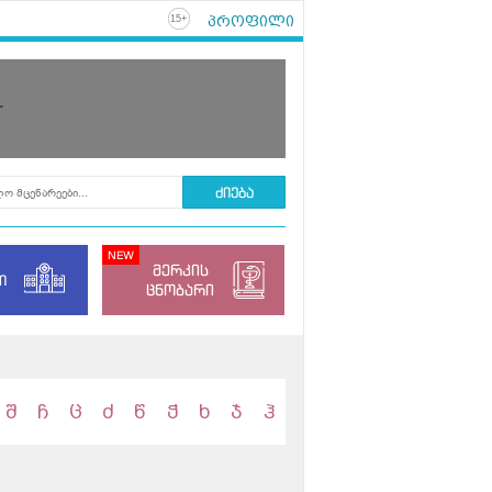
პროფილი
+
15
r
მერკის
ი
ცნობარი
შ
ჩ
ც
ძ
წ
ჭ
ხ
ჯ
ჰ