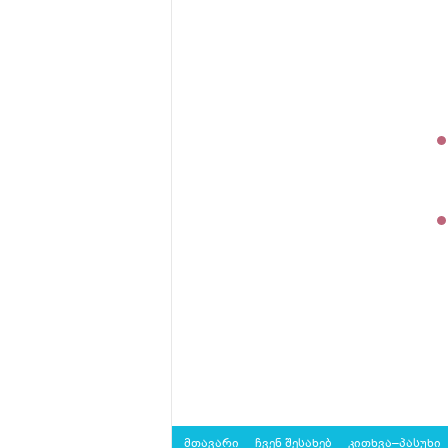
მთავარი
ჩვენ შესახებ
კითხვა–პასუხი