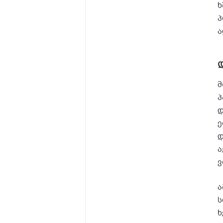
ხ
პ
ა
მ
პ
დ
ე
დ
ა
ვ
ა
ს
ხ