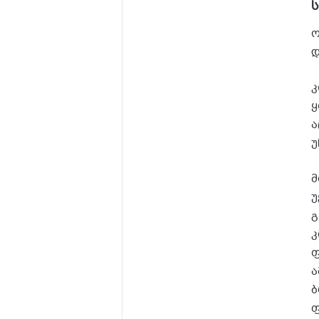
ო
დ
კ
ყ
ა
უ
მ
უ
გ
კ
ფ
ა
ბ
ფ