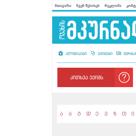
მთავარი
ჩვენ შესახებ
რეკლამა
კონტ
კლინიკები
ექიმები
ჟურნა
კითხვა ექიმს
ა
ბ
გ
დ
ე
ვ
ზ
თ
ი