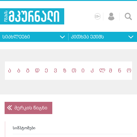
+
15
მთავარი
ჩვენ
რეკლამა
კონტაქტი
პროფილ
შესახებ
ხშირად
+
15
დასმული
სიახლეები
კითხვა ექიმს
კითხვები
ა
ბ
გ
დ
ე
ვ
ზ
თ
ი
კ
ლ
მ
ნ
ო
მერკის წიგნი
სიმპტომები