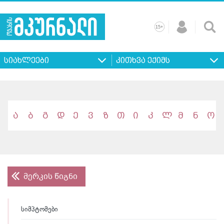
+
15
მთავარი
ჩვენ
რეკლამა
კონტაქტი
პროფილ
შესახებ
ხშირად
+
15
დასმული
სიახლეები
კითხვა ექიმს
კითხვები
ა
ბ
გ
დ
ე
ვ
ზ
თ
ი
კ
ლ
მ
ნ
ო
მერკის წიგნი
სიმპტომები