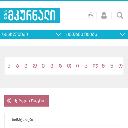
+
15
მთავარი
ჩვენ
რეკლამა
კონტაქტი
პროფილ
შესახებ
ხშირად
+
15
დასმული
სიახლეები
კითხვა ექიმს
კითხვები
ა
ბ
გ
დ
ე
ვ
ზ
თ
ი
კ
ლ
მ
ნ
ო
მერკის წიგნი
სიმპტომები