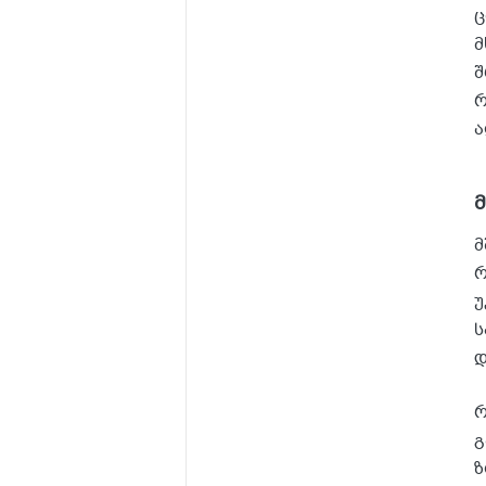
ც
მ
შ
რ
ა
მ
რ
უ
ს
დ
რ
გ
ზ