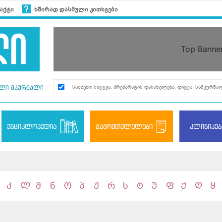
აქტი
ხშირად დასმული კითხვები
Top Banne
ლი მკურნალი
ენციკლოპედია
გამომთვლელები
კლინიკებ
კ
ლ
მ
ნ
ო
პ
ჟ
რ
ს
ტ
უ
ფ
ქ
ღ
ყ