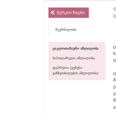
მერკის წიგნი
მკურნალობა
ც
ციკლოთიმიური აშლილობა
ხ
ბიპოლარული აშლილობა
(
დეპრესია (გუნება-
ც
განწყობილების აშლილობა)
შ
ე
გ
შ
გ