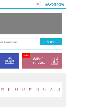
პროფილი
+
15
r
მერკის
ი
ცნობარი
შ
ჩ
ც
ძ
წ
ჭ
ხ
ჯ
ჰ