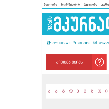
მთავარი
ჩვენ შესახებ
რეკლამა
კონტ
კლინიკები
ექიმები
ჟურნა
კითხვა ექიმს
ა
ბ
გ
დ
ე
ვ
ზ
თ
ი