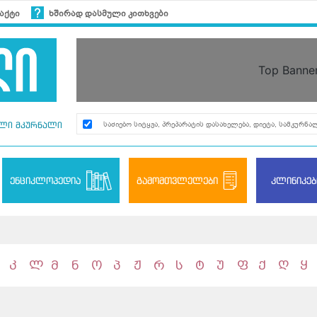
აქტი
ხშირად დასმული კითხვები
Top Banne
ლი მკურნალი
ენციკლოპედია
გამომთვლელები
კლინიკებ
კ
ლ
მ
ნ
ო
პ
ჟ
რ
ს
ტ
უ
ფ
ქ
ღ
ყ