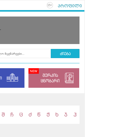
პროფილი
+
15
r
მერკის
ი
ცნობარი
შ
ჩ
ც
ძ
წ
ჭ
ხ
ჯ
ჰ