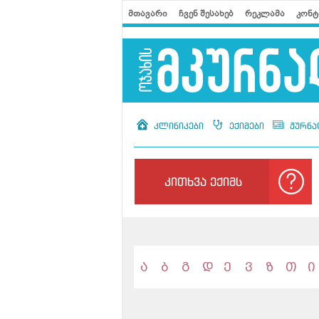
მთავარი
ჩვენ შესახებ
რეკლამა
კონტ
კლინიკები
ექიმები
ჟურნა
კითხვა ექიმს
ა
ბ
გ
დ
ე
ვ
ზ
თ
ი