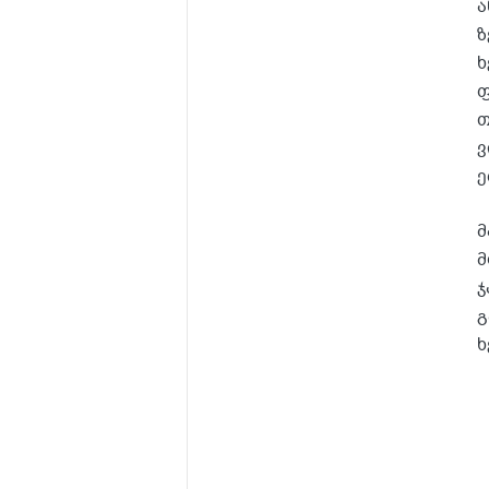
ა
ზ
ხ
ფ
თ
ვ
ე
მ
მ
ჯ
გ
ხ