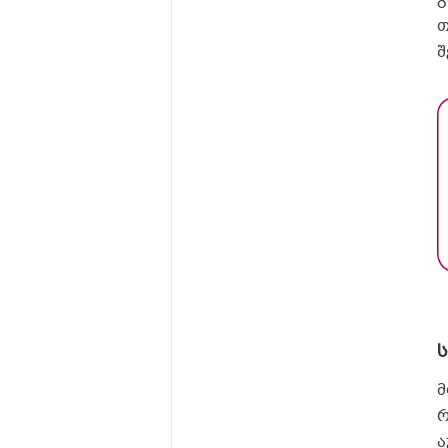
გ
თ
შ
მ
რ
ა