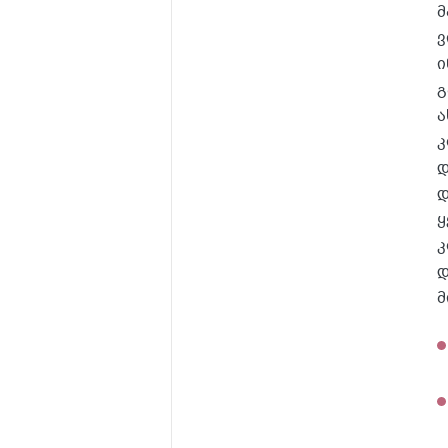
მ
ვ
ი
გ
ა
კ
დ
დ
ყ
კ
დ
მ