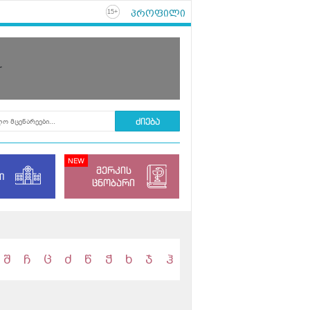
პროფილი
+
15
r
მერკის
ი
ცნობარი
შ
ჩ
ც
ძ
წ
ჭ
ხ
ჯ
ჰ