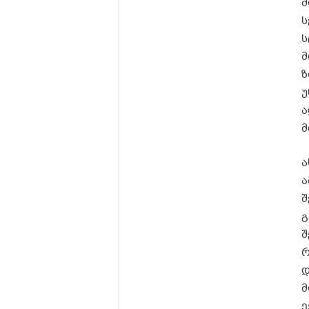
მ
ს
ს
მ
ზ
უ
ა
მ
ა
ა
შ
გ
შ
რ
დ
მ
ე