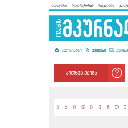
მთავარი
ჩვენ შესახებ
რეკლამა
კონტ
კლინიკები
ექიმები
ჟურნა
კითხვა ექიმს
ა
ბ
გ
დ
ე
ვ
ზ
თ
ი