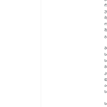
რ
უ
მ
ო
შ
გ
მ
ს
ს
მ
კ
დ
ა
ს
ს