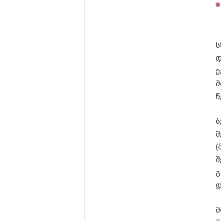
ს
დ
ე
მ
წ
ბ
შ
(
შ
გ
დ
მ