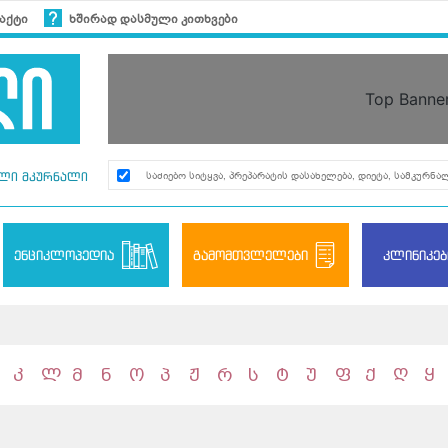
აქტი
ხშირად დასმული კითხვები
Top Banne
ლი მკურნალი
ენციკლოპედია
გამომთვლელები
კლინიკებ
კ
ლ
მ
ნ
ო
პ
ჟ
რ
ს
ტ
უ
ფ
ქ
ღ
ყ