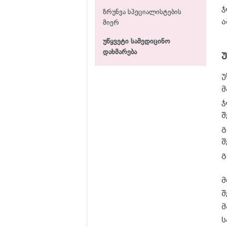
ჯ
ზრუნვა სპეციალისტების
ა
მიერ
უწყვეტი სამედიცინო
დახმარება
უ
მ
ჯ
შ
გ
შ
გ
მ
შ
მ
ს