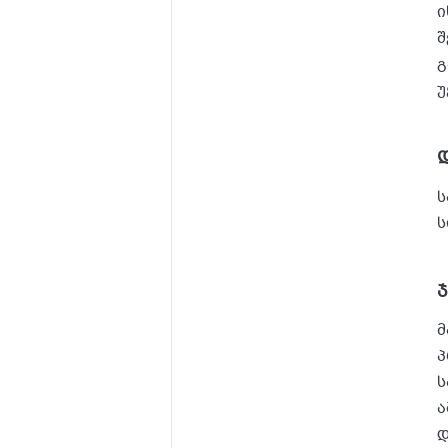
ი
შ
გ
უ
ს
ს
მ
პ
ს
ა
დ